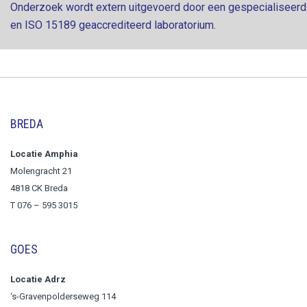
Onderzoek wordt extern uitgevoerd door een gespecialiseerd
en ISO 15189 geaccrediteerd laboratorium.
BREDA
Locatie Amphia
Molengracht 21
4818 CK Breda
T
076 – 595 3015
GOES
Locatie Adrz
‘s-Gravenpolderseweg 114