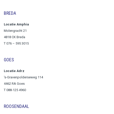
BREDA
Locatie Amphia
Molengracht 21
4818 CK Breda
T
076 – 595 3015
GOES
Locatie Adrz
‘s-Gravenpolderseweg 114
4462 RA Goes
T 088-125 4960
ROOSENDAAL