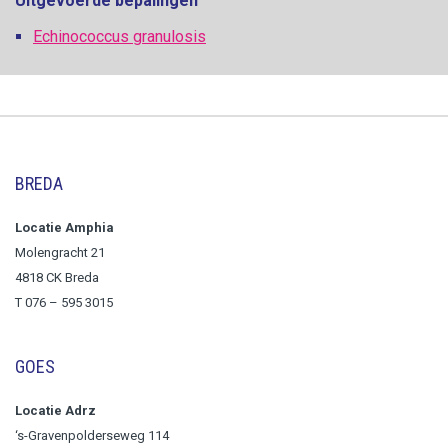
Uitgevoerde bepalingen
Echinococcus granulosis
BREDA
Locatie Amphia
Molengracht 21
4818 CK Breda
T
076 – 595 3015
GOES
Locatie Adrz
‘s-Gravenpolderseweg 114