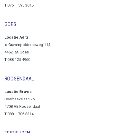
T
076 – 595 3015
GOES
Locatie Adrz
‘s-Gravenpolderseweg 114
4462 RA Goes
T 088-125 4960
ROOSENDAAL
Locatie Bravis
Boerhaavelaan 25
4708 AE Roosendaal
T
088 – 706 8314
TERNEUZEN