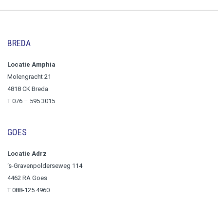
BREDA
Locatie Amphia
Molengracht 21
4818 CK Breda
T
076 – 595 3015
GOES
Locatie Adrz
‘s-Gravenpolderseweg 114
4462 RA Goes
T 088-125 4960