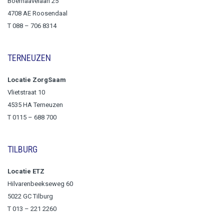
Boerhaavelaan 25
4708 AE Roosendaal
T
088 – 706 8314
TERNEUZEN
Locatie ZorgSaam
Vlietstraat 10
4535 HA Terneuzen
T 0115 – 688 700
TILBURG
Locatie ETZ
Hilvarenbeekseweg 60
5022 GC Tilburg
T 013 – 221 2260