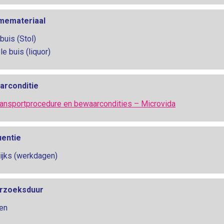
memateriaal
buis (Stol)
le buis (liquor)
arconditie
ransportprocedure en bewaarcondities – Microvida
uentie
ijks (werkdagen)
rzoeksduur
en