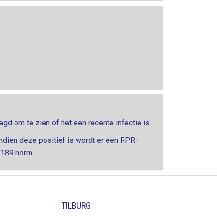
d om te zien of het een recente infectie is.
Indien deze positief is wordt er een RPR-
5189 norm.
TILBURG