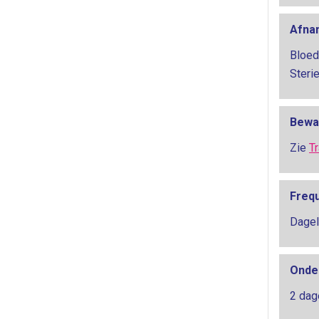
Afna
Bloed
Sterie
Bewa
Zie
T
Freq
Dagel
Onde
2 dag