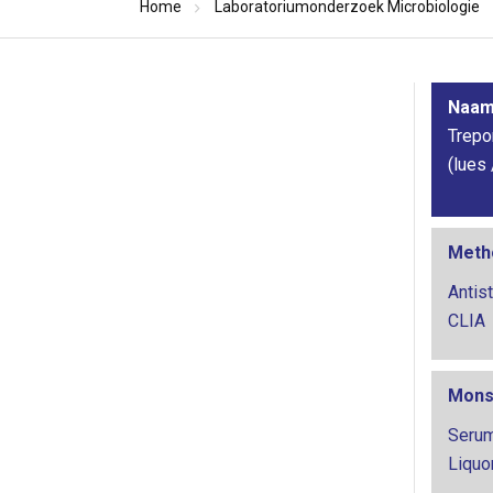
Home
Laboratoriumonderzoek Microbiologie
Naam 
Trepo
(lues 
Meth
Antis
CLIA
Mons
Seru
Liquo