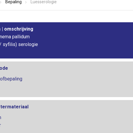
Bepaling
Luesserologie
| omschrijving
nema pallidum
/ syfilis) serologie
ode
tofbepaling
termateriaal
m
r