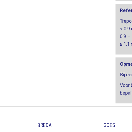
Refe
Trepo
< 0.9 
0.9 –
≥ 1.1 
Opme
Bij e
Voor 
bepal
BREDA
GOES