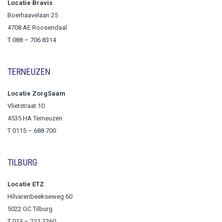
Locatie Bravis
Boerhaavelaan 25
4708 AE Roosendaal
T
088 – 706 8314
TERNEUZEN
Locatie ZorgSaam
Vlietstraat 10
4535 HA Terneuzen
T 0115 – 688 700
TILBURG
Locatie ETZ
Hilvarenbeekseweg 60
5022 GC Tilburg
T 013 – 221 2260