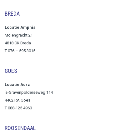
BREDA
Locatie Amphia
Molengracht 21
4818 CK Breda
T
076 – 595 3015
GOES
Locatie Adrz
‘s-Gravenpolderseweg 114
4462 RA Goes
T 088-125 4960
ROOSENDAAL