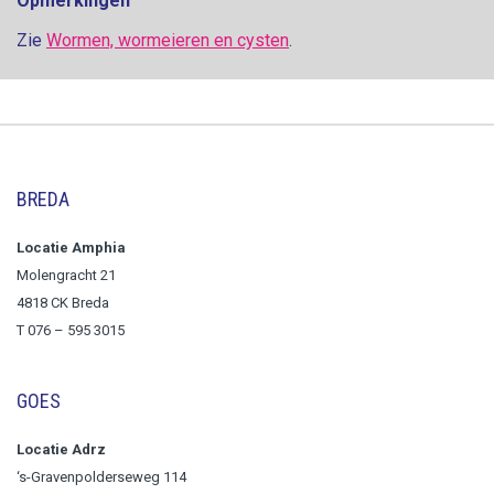
Opmerkingen
Zie
Wormen, wormeieren en cysten
.
BREDA
Locatie Amphia
Molengracht 21
4818 CK Breda
T
076 – 595 3015
GOES
Locatie Adrz
‘s-Gravenpolderseweg 114