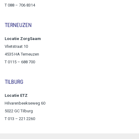
T
088 – 706 8314
TERNEUZEN
Locatie ZorgSaam
Vlietstraat 10
4535 HA Terneuzen
T 0115 – 688 700
TILBURG
Locatie ETZ
Hilvarenbeekseweg 60
5022 GC Tilburg
T 013 – 221 2260