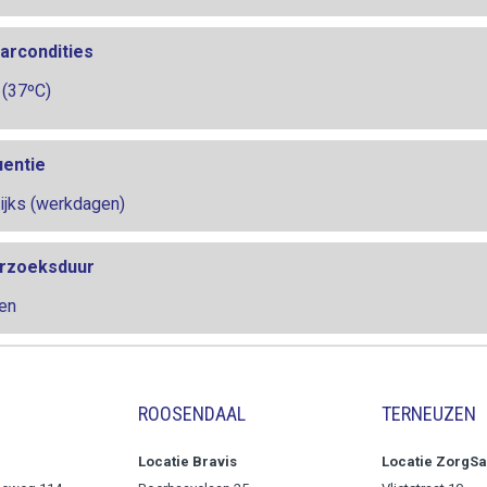
arcondities
 (37ºC)
uentie
ijks (werkdagen)
rzoeksduur
en
ROOSENDAAL
TERNEUZEN
Locatie Bravis
Locatie ZorgS