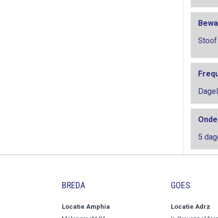
Bewa
Stoof
Freq
Dagel
Onde
5 dag
BREDA
GOES
Locatie Amphia
Locatie Adrz