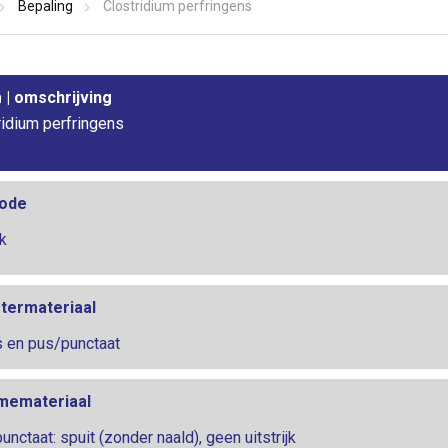
Bepaling
Clostridium perfringens
| omschrijving
ridium perfringens
ode
k
termateriaal
 en pus/punctaat
memateriaal
nctaat: spuit (zonder naald), geen uitstrijk