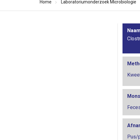
Home
Laboratoriumonderzoek Microbiologie
Naam 
Clost
Meth
Kwee
Mons
Feces
Afna
Pus/pu