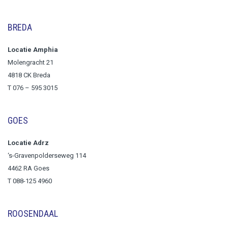
BREDA
Locatie Amphia
Molengracht 21
4818 CK Breda
T
076 – 595 3015
GOES
Locatie Adrz
‘s-Gravenpolderseweg 114
4462 RA Goes
T 088-125 4960
ROOSENDAAL