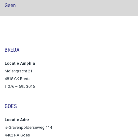
Geen
BREDA
Locatie Amphia
Molengracht 21
4818 CK Breda
T
076 – 595 3015
GOES
Locatie Adrz
‘s-Gravenpolderseweg 114
4462 RA Goes