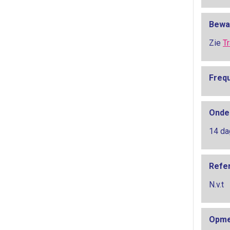
Bewa
Zie
T
Freq
Onde
14 da
Refe
N.v.t
Opme