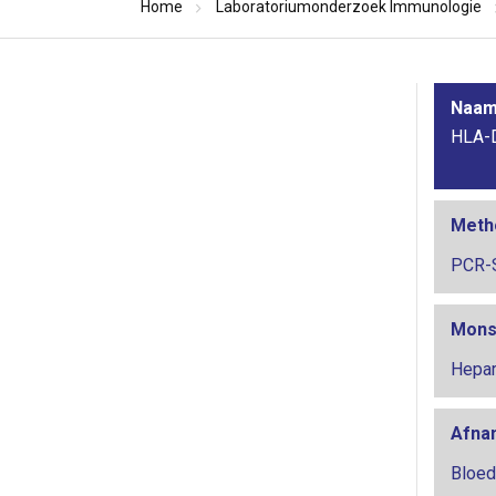
Home
Laboratoriumonderzoek Immunologie
Naam 
HLA-D
Meth
PCR-
Mons
Hepar
Afna
Bloed