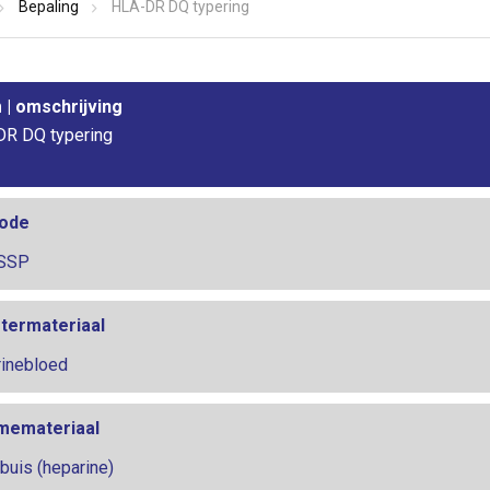
Bepaling
HLA-DR DQ typering
| omschrijving
R DQ typering
ode
SSP
termateriaal
inebloed
memateriaal
buis (heparine)