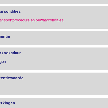
arcondities
ransportprocedure en bewaarcondities
uentie
rzoeksduur
gen
rentiewaarde
rkingen