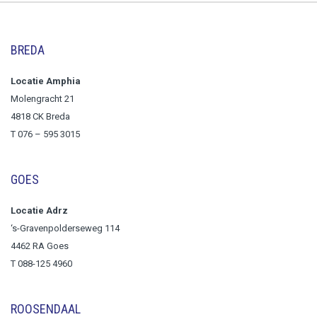
BREDA
Locatie Amphia
Molengracht 21
4818 CK Breda
T
076 – 595 3015
GOES
Locatie Adrz
‘s-Gravenpolderseweg 114
4462 RA Goes
T 088-125 4960
ROOSENDAAL